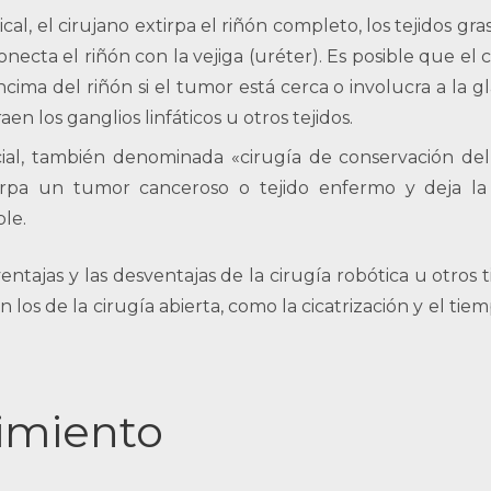
al, el cirujano extirpa el riñón completo, los tejidos gr
ecta el riñón con la vejiga (uréter). Es posible que el 
cima del riñón si el tumor está cerca o involucra a la g
n los ganglios linfáticos u otros tejidos.
ial, también denominada «cirugía de conservación del
xtirpa un tumor canceroso o tejido enfermo y deja l
ble.
entajas y las desventajas de la cirugía robótica u otros 
os de la cirugía abierta, como la cicatrización y el tie
imiento