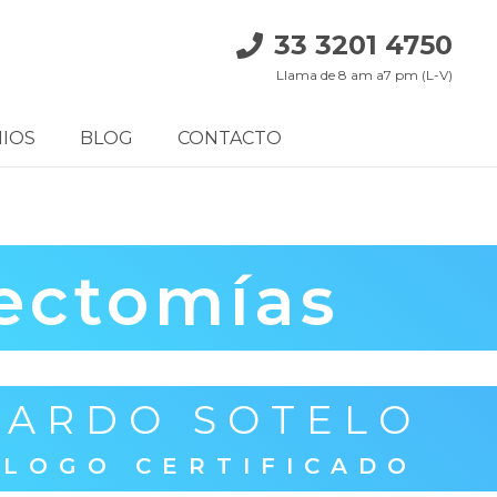
33 3201 4750
Llama de 8 am a7 pm (L-V)
IOS
BLOG
CONTACTO
ectomías
UARDO SOTELO
ÓLOGO CERTIFICADO