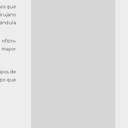
asos que
cirujano
lándula
 riñón»
a mayor
tipos de
mpo que