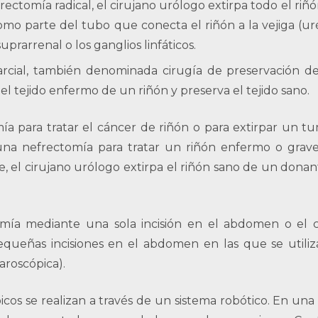
ectomía radical, el cirujano urólogo extirpa todo el riñ
omo parte del tubo que conecta el riñón a la vejiga (uré
prarrenal o los ganglios linfáticos.
rcial, también denominada cirugía de preservación de
el tejido enfermo de un riñón y preserva el tejido sano.
ía para tratar el cáncer de riñón o para extirpar un t
 una nefrectomía para tratar un riñón enfermo o gra
 el cirujano urólogo extirpa el riñón sano de un donan
omía mediante una sola incisión en el abdomen o el 
equeñas incisiones en el abdomen en las que se utili
roscópica).
cos se realizan a través de un sistema robótico. En una 