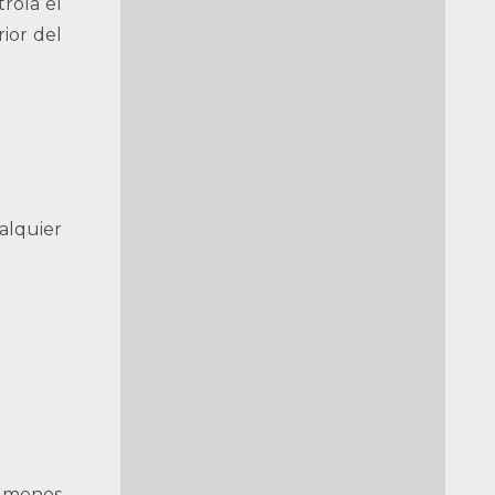
rola el
ior del
alquier
n menos