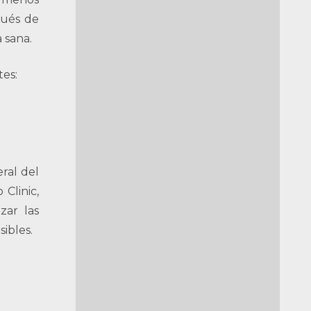
pués de
 sana.
tes:
eral del
Clinic,
zar las
ibles.