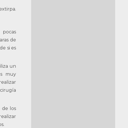
xtirpa.
s pocas
aras de
e si es
iliza un
nes muy
ealizar
cirugía
 de los
ealizar
s.