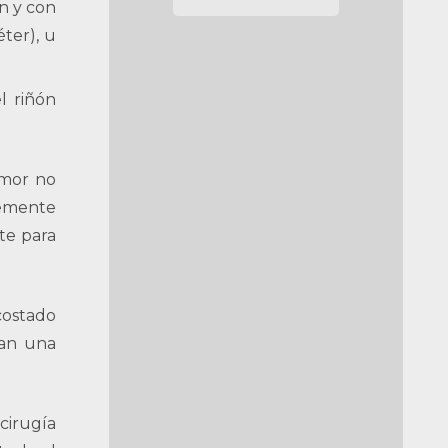
ón y con
ter), u
l riñón
umor no
vemente
te para
costado
zan una
cirugía